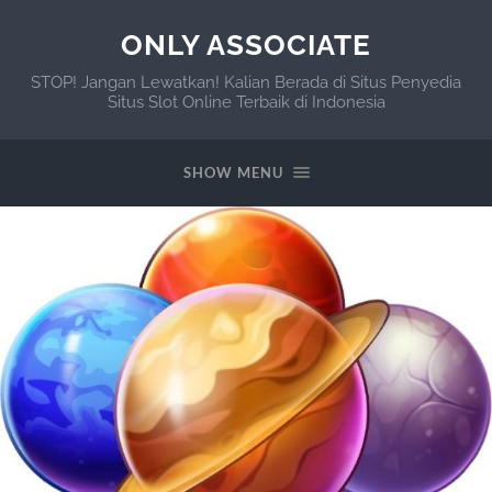
ONLY ASSOCIATE
STOP! Jangan Lewatkan! Kalian Berada di Situs Penyedia
Situs Slot Online Terbaik di Indonesia
SHOW MENU