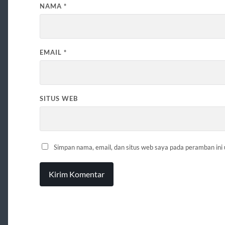
NAMA
*
EMAIL
*
SITUS WEB
Simpan nama, email, dan situs web saya pada peramban ini