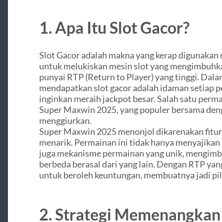
1. Apa Itu Slot Gacor?
Slot Gacor adalah makna yang kerap digunakan 
untuk melukiskan mesin slot yang mengimbuhka
punyai RTP (Return to Player) yang tinggi. Dala
mendapatkan slot gacor adalah idaman setiap 
inginkan meraih jackpot besar. Salah satu perm
Super Maxwin 2025, yang populer bersama den
menggiurkan.
Super Maxwin 2025 menonjol dikarenakan fitur-f
menarik. Permainan ini tidak hanya menyajikan 
juga mekanisme permainan yang unik, mengim
berbeda berasal dari yang lain. Dengan RTP yan
untuk beroleh keuntungan, membuatnya jadi pil
2. Strategi Memenangkan