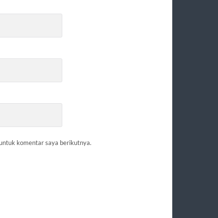
 untuk komentar saya berikutnya.