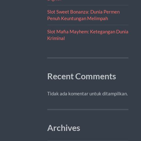
Slot Sweet Bonanza: Dunia Permen
Penuh Keuntungan Melimpah
Slot Mafia Mayhem: Ketegangan Dunia
Kriminal
Recent Comments
Tidak ada komentar untuk ditampilkan.
Archives