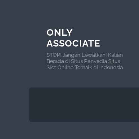
ONLY
ASSOCIATE
STOP! Jangan Lewatkan! Kalian
Berada di Situs Penyedia Situs
Slot Online Terbaik di Indonesia