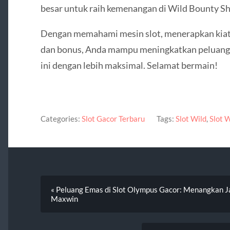
besar untuk raih kemenangan di Wild Bounty 
Dengan memahami mesin slot, menerapkan kiat 
dan bonus, Anda mampu meningkatkan peluang
ini dengan lebih maksimal. Selamat bermain!
Categories:
Slot Gacor Terbaru
Tags:
Slot Wild
,
Slot 
« Peluang Emas di Slot Olympus Gacor: Menangkan J
Maxwin