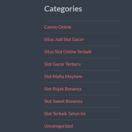
Categories
Casino Online
Situs Judi Slot Gacor
Situs Slot Online Terbaik
Slot Gacor Terbaru
Slot Mafia Mayhem
Slot Rujak Bonanza
Slot Sweet Bonanza
Slot Terbaik Tahun Ini
Uncategorized