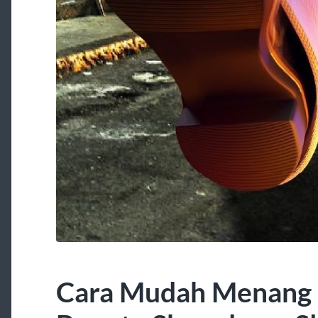
Cara Mudah Menang 