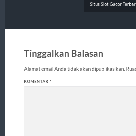
Situs Slot Gacor Terb
Tinggalkan Balasan
Alamat email Anda tidak akan dipublikasikan.
Ruas
KOMENTAR
*