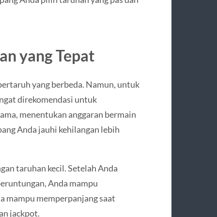
han yang Tepat
ertaruh yang berbeda. Namun, untuk
ngat direkomendasi untuk
rtama, menentukan anggaran bermain
pang Anda jauhi kehilangan lebih
an taruhan kecil. Setelah Anda
beruntungan, Anda mampu
nda mampu memperpanjang saat
n jackpot.