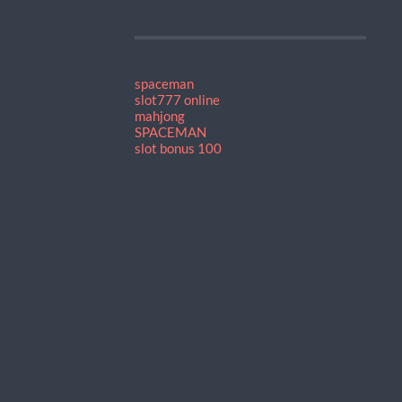
spaceman
slot777 online
mahjong
SPACEMAN
slot bonus 100