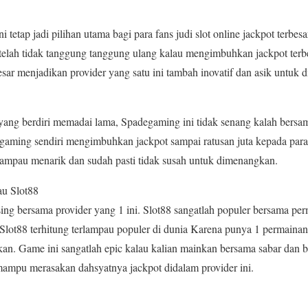
i tetap jadi pilihan utama bagi para fans judi slot online jackpot terbes
 telah tidak tanggung tanggung ulang kalau mengimbuhkan jackpot terb
ar menjadikan provider yang satu ini tambah inovatif dan asik untuk 
 yang berdiri memadai lama, Spadegaming ini tidak senang kalah bersama
egaming sendiri mengimbuhkan jackpot sampai ratusan juta kepada pa
erlampau menarik dan sudah pasti tidak susah untuk dimenangkan.
au Slot88
 asing bersama provider yang 1 ini. Slot88 sangatlah populer bersama p
 Slot88 terhitung terlampau populer di dunia Karena punya 1 permainan 
ikan. Game ini sangatlah epic kalau kalian mainkan bersama sabar dan
mampu merasakan dahsyatnya jackpot didalam provider ini.