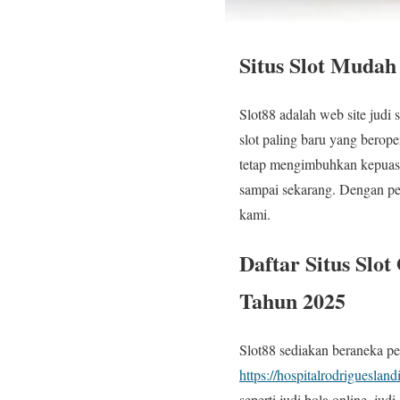
Situs Slot Muda
Slot88 adalah web site judi 
slot paling baru yang berop
tetap mengimbuhkan kepuas
sampai sekarang. Dengan pe
kami.
Daftar Situs Slo
Tahun 2025
Slot88 sediakan beraneka per
https://hospitalrodrigueslan
seperti judi bola online, judi