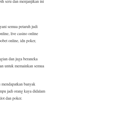
bih seru dan menjanjikan ini
ayani semua petaruh judi
ine, live casino online
obet online, idn poker,
bagian dan juga beraneka
hkan untuk memainkan semua
u mendapatkan banyak
u jadi orang kaya didalam
slot dan poker.