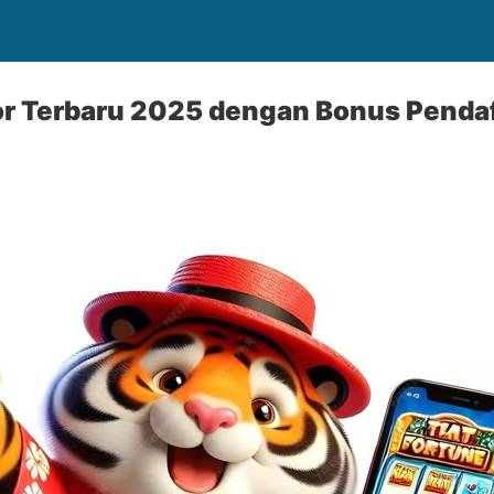
or Terbaru 2025 dengan Bonus Penda