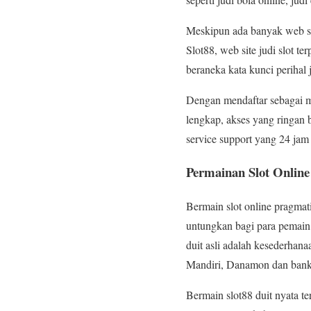
Meskipun ada banyak web sit
Slot88, web site judi slot
beraneka kata kunci perihal j
Dengan mendaftar sebagai m
lengkap, akses yang ringan 
service support yang 24 ja
Permainan Slot Onlin
Bermain slot online pragmat
untungkan bagi para pemain.
duit asli adalah kesederha
Mandiri, Danamon dan bank la
Bermain slot88 duit nyata 