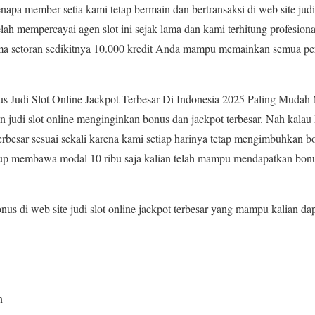
enapa member setia kami tetap bermain dan bertransaksi di web site judi s
ah mempercayai agen slot ini sejak lama dan kami terhitung profesiona
a setoran sedikitnya 10.000 kredit Anda mampu memainkan semua pe
s Judi Slot Online Jackpot Terbesar Di Indonesia 2025 Paling Muda
in judi slot online menginginkan bonus dan jackpot terbesar. Nah kala
t terbesar sesuai sekali karena kami setiap harinya tetap mengimbuhkan 
 membawa modal 10 ribu saja kalian telah mampu mendapatkan bonus 
us di web site judi slot online jackpot terbesar yang mampu kalian dap
n