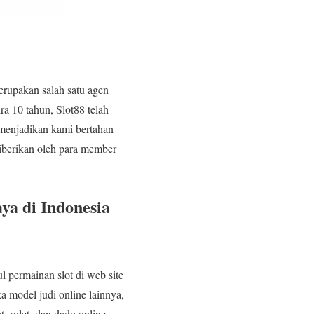
merupakan salah satu agen
a 10 tahun, Slot88 telah
menjadikan kami bertahan
iberikan oleh para member
ya di Indonesia
l permainan slot di web site
 model judi online lainnya,
t, rolet, dan dadu online.